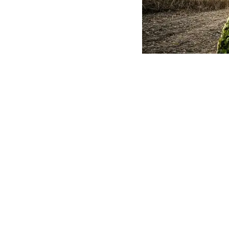
Стоимость содержания од
Об этом в комментари
[see_also ids=”593582
Он отметил, что расход
трех факторов:
ежемесячных объемов п