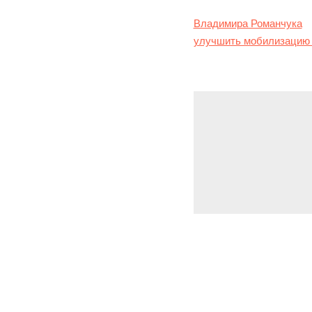
Подробнее о мобилизаци
Владимира Романчука
н
улучшить мобилизацию б
Leave a Repl
You must be
logg
(C) 2024, Blackwater Industrials Ltd., Londoner