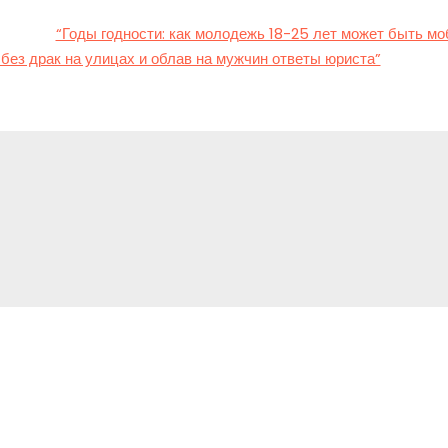
и в Украине читайте в материалах юриста LCF Law Group, мла
а ZN.UA
“Годы годности: как молодежь 18-25 лет может быть м
ез драк на улицах и облав на мужчин ответы юриста”
.
y
ed in
to post a comment.