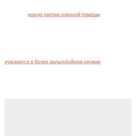
Напомним, Вооруженные силы Украины получили от
Германии
новую партию военной помощи
, среди
которой танки, разведывательные беспилотники,
артиллерийские боеприпасы, патроны, винтовки и
инженерные машины для разминирования.
Также Бербок говорила, что украинские военные
нуждаются в более дальнобойном оружии
, чтобы иметь
возможность поражать российские цели глубоко по
линии фронта.
Leave a Reply
You must be
logged in
to post a comment.