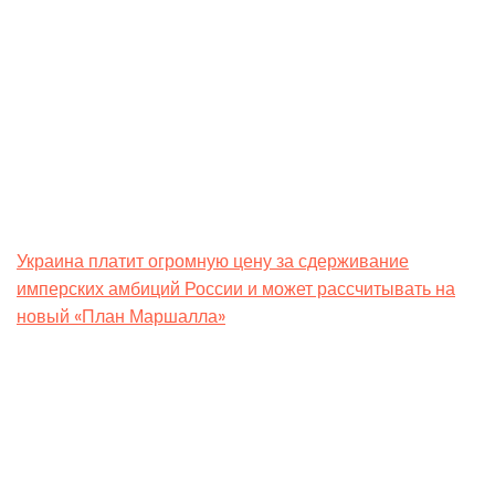
но и направлен на реализацию защиты
общеевропейских, гуманистических ценностей. Это
должны быть ресурсы для отражения атаки на страны,
находящиеся под угрозой “темных сил”.
“Нам нужно инвестировать в спасение жизней,
восстановление мира и защиту свободы в ключевые
моменты истории”, – заявила президент Молдовы.
Украина платит огромную цену за сдерживание
имперских амбиций России и может рассчитывать на
новый «План Маршалла»
, который отстроит и
трансформирует нашу экономику. Такое заявление в
феврале 2024 года сделал премьер-министр Денис
Шмигаль, выступая на Форуме партнерства США и
Украины.