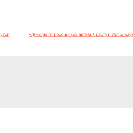
 на том основании, что Россия все равно будет вынуждена вып
я войны, заявил министр иностранных дел страны Дэвид Кэмеро
ко есть доходов от замороженных российских активов и на что м
Хутор
в статье
«Доходы от российских активов растут. Используе
y
ed in
to post a comment.