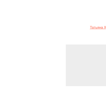
банка в Великобритании
Украине после окончани
Детальнее о том, сколь
рассказывала
Татьяна 
Leave a Repl
You must be
logg