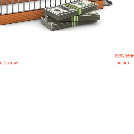
 использовать примерно три миллиарда евро прибыли,
полученн
в России
, для совместной закупки оружия для Украины,
пишет
Fi
 послами соглашение направлено только на прибыль центральн
, где хранятся около 190 миллиардов евро активов российского 
ржения России в Украину в 2022 году.
жидает, что Euroclear будет передавать около 3 миллиардов евр
яться в фонды блока, а первая выплата ожидается уже в июле.