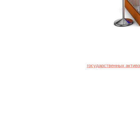
Страны ЕС согласились
государственных активо
Заключенное в среду 27
бумаг Бельгии Euroclear
замороженных после вто
Европейская комиссия о
раз в два года перечисл