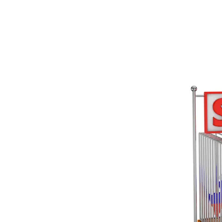
на воор
by
8. May 2024