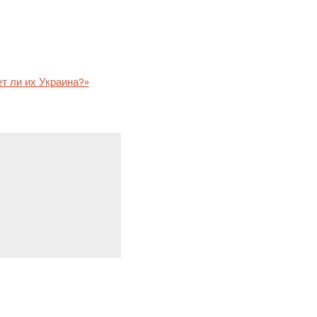
латить репарации
н.
ожет рассчитывать Киев,
т ли их Украина?»
.