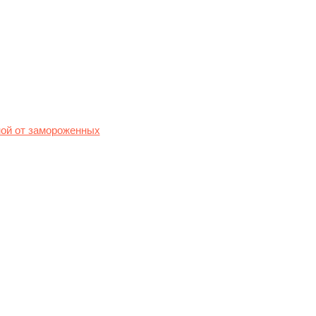
ой от замороженных
nancial Times.
ого депозитария ценных
центрального банка,
о в год, которые будут