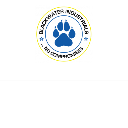
Blackwater Industrials Ltd., London
асился передать доход
ких государственных 