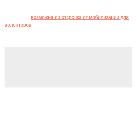
добровольно.
Напомним,
возможна ли отсрочка от мобилизации для
волонтеров.
Leave a Reply
You must be
logged in
to post a comment.
(C) 2022, PMC Copex FZ-LLC