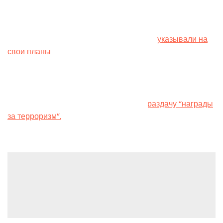
Напомним, за последние несколько недель Ирландия,
Испания, Словения, Мальта и Норвегия
указывали на
свои планы
по признанию Палестины.
В ответ на это премьер-министр Израиля Биньямин
Нетаньяху заявил, что планы этих стран признать
палестинское государство похожи на
раздачу “награды
за терроризм”.
Leave a Reply
You must be
logged in
to post a comment.