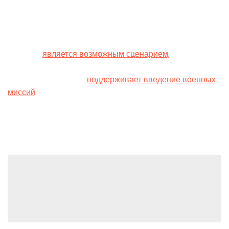
однако Вашингтон не будет посылать своих военных.
Министр иностранных дел Норвегии Эспен Барт Эйде
заявил, что размещение западных войск на территории
Украины
является возможным сценарием,
но «в
долгосрочной перспективе». Президент Литвы Гитанас
Науседа заявил, что
поддерживает введение военных
миссий
европейских стран на территорию Украины и
призвал «прекратить рисовать для себя красные
линии».
Leave a Reply
You must be
logged in
to post a comment.