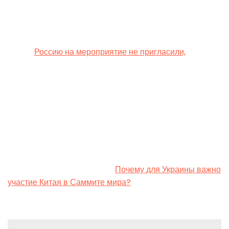
Бюргенштоке, близ города Люцерн в Швейцарии.
Ожидается, что там будут рассмотрены пути мирного
урегулирования войны в Украине по украинской
формуле и соответственно нормам международного
права.
Россию на мероприятие не пригласили,
что
вызвало негодование ее союзника Китая.
Согласится ли Пекин, который продвигает собственный
мирный план и альтернативную конференцию,
отправить своего представителя на форум в
Швейцарии? Изменилась ли его позиция по поводу
российско-украинской войны и может ли Киев
рассчитывать на влияние Пекина на Москву читайте в
статье Натальи Бутырской «
Почему для Украины важно
участие Китая в Саммите мира?
».