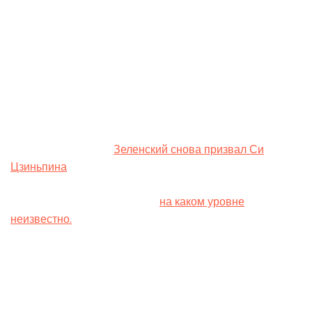
“Пекин поддерживает созыв признанной обеими
сторонами мирной конференции при равноправном
участии всех сторон”.
Украина в январе официально пригласила лидера
Китая Си Цзиньпина принять участие в
запланированном саммите мировых лидеров в
Швейцарии. В минувшее воскресенье президент
Украины Владимир
Зеленский снова призвал Си
Цзиньпина
и президента США Джо Байдена принять
участие в мероприятии. Вашингтон подтвердил свое
участие в Саммите мира, но
на каком уровне
неизвестно.
[see_also ids=”597497″]
Саммит мира запланирован на 15–16 июня в