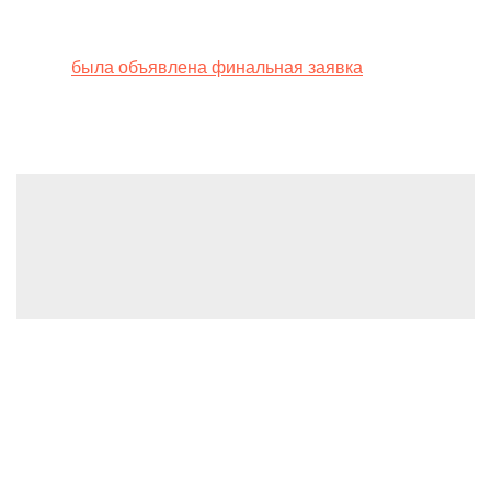
[see_also ids=”598793″]
Ранее
была объявлена финальная заявка
сборной
Украины на Евро-2024.
Leave a Reply
You must be
logged in
to post a comment.
(C) 2022, PMC Copex FZ-LLC