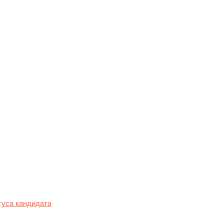
один полицейский
д в парламент Грузии.
отив демонстрантов
к задержанным
ел Вахтангу Гомелаури
туса кандидата
на