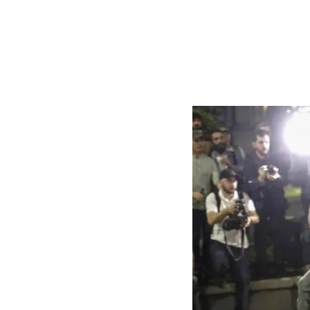
столкно
by
2. May 2024