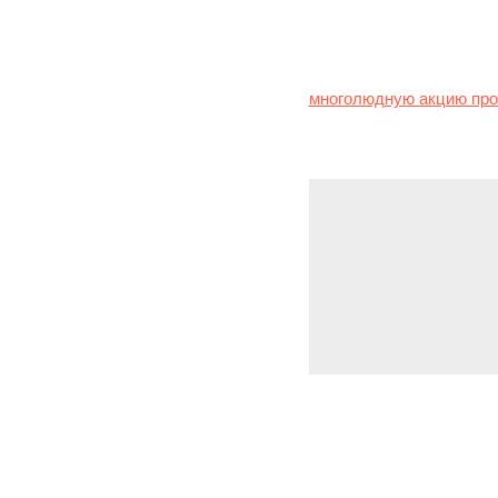
Впрочем, 1 мая парламе
скопирован с российско
многолюдную акцию про
Leave a Repl
You must be
logg
(C) 2024, Blackwater Industrials Ltd., Londoner