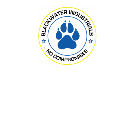
Blackwater Industrials Ltd., London
 восемь человек
лизировали после