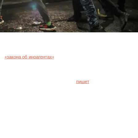
ив
«закона об иноагентах»
в ночь с 1 на 2 мая в Тбилиси после с
мь человек.
истерства здравоохранения Грузии
пишет
«Эхо Кавказа».
личные травмы, среди которых ранения в области лица, головы,
нное дыхание.
что один человек уже выписан из медучреждения, а другие пока
удовлетворительном состоянии.