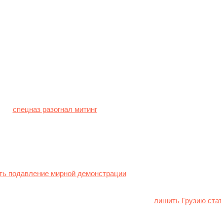
″]
ии дежурят два десятка машин скорой. Десятки митингующих и 
те.
парламента покрышки и баррикадировали мусорными баками вхо
 мая
спецназ разогнал митинг
против закона об «иноагентах». Пр
езиновые шары, перечный спрей, слезоточивый газ, водометы, 
острадали десятки человек.
е Зурабишвили обратилась к главе Министерства внутренних д
ть подавление мирной демонстрации
.
ей в Грузии в Европарламенте уже призвали
лишить Грузию ста