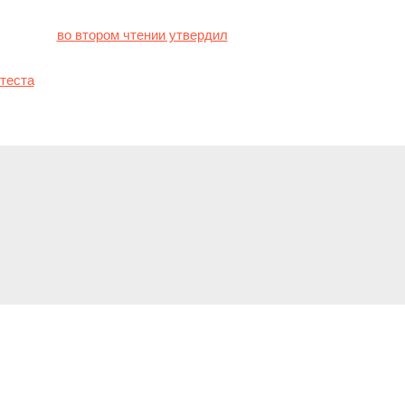
нт Грузии
во втором чтении утвердил
так называемый «закон об 
го «О прозрачности иностранного влияния». После этого в столи
теста
.
y
ed in
to post a comment.