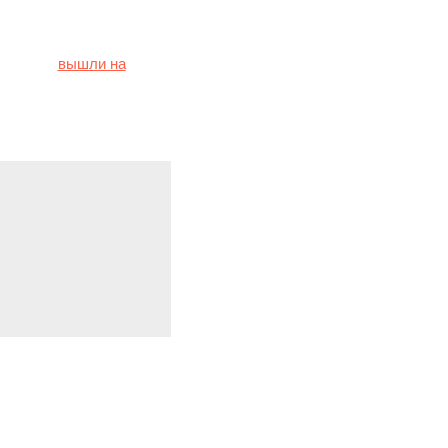
иноагентах» –
це снова
вышли на