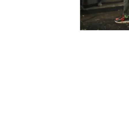
Во время протеста прот
госпитализировали восе
Об этом по данным Мин
Пострадавшие имеют раз
интоксикацию и осложне
В ведомстве добавили, 
наблюдением врачей в 