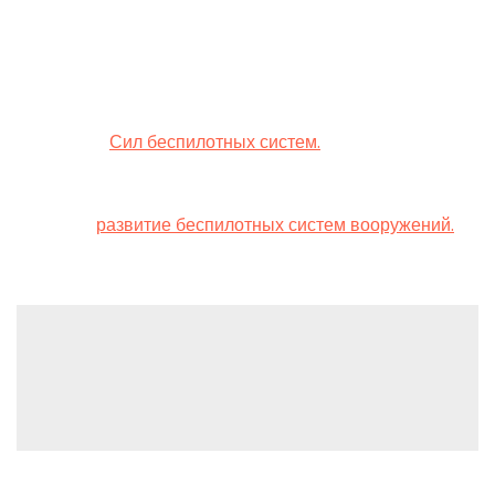
Напомним, 6 февраля президент Украины Владимир
Зеленский издал указ №51/2024 «О наращивании
возможностей сил обороны», который предусматривал
создание в составе Вооруженных сил Украины особого
рода сил –
Сил беспилотных систем.
Одно время
Главнокомандующий ВСУ Валерий Залужный заявил,
что главным двигателем российско-украинской войны
является
развитие беспилотных систем вооружений.
Leave a Reply
You must be
logged in
to post a comment.