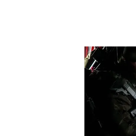
NYT
by
16. May 2024