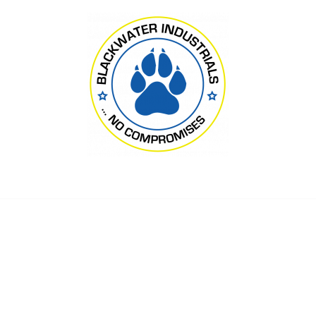
Blackwater Industrials Ltd., London
ссматривает возможн
и инструкторов в Укр