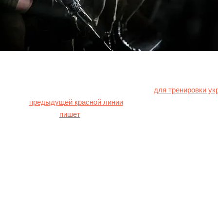
лиже к решению отправить войска в Украину
для тренировки ук
мыванием
предыдущей красной линии
и может вовлечь Соединен
твенным образом,
пишет
The New York Times.
ине достигла критической отметки, а ее позиции на поле боя з
-за того, что Россия ускорила продвижение, воспользовавшись
Как следствие, украинские официальные лица обратились к сво
 НАТО с просьбой помочь подготовить 150 тысяч новобранцев п
развертывания.
 отказали, однако генерал Чарльз Браун, глава Объединенного