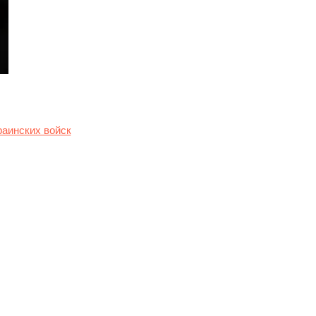
раинских войск
. Этот шаг
ные Штаты и Европу в
а последние недели
 задержками в поставках
им американским
оближе к линии фронта
 комитета начальников