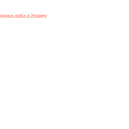
падных войск в Украину
сле того, как
тво его страны не
ункций, которые могли
 в интервью The
той традиции может