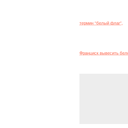
Напомним, 9 марта Папа
пресс-службе Ватикана 
термин “белый флаг”,
пр
перемирие, достигнутое
О том, как понять Папу
Франциск вывесить бело
Leave a Repl
You must be
logg