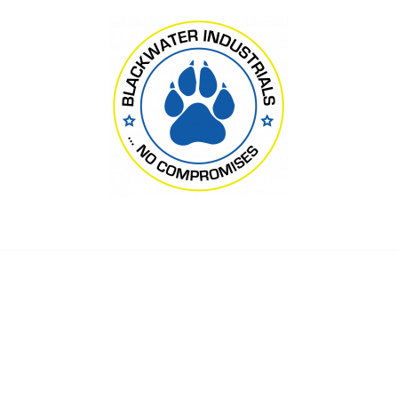
Blackwater Industrials Ltd., London
мский обратился к в
 с призывом к миру