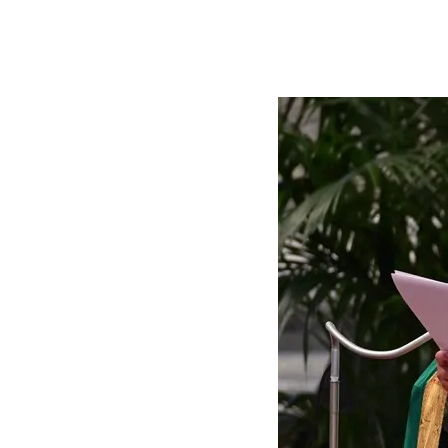
by
20. May 2024