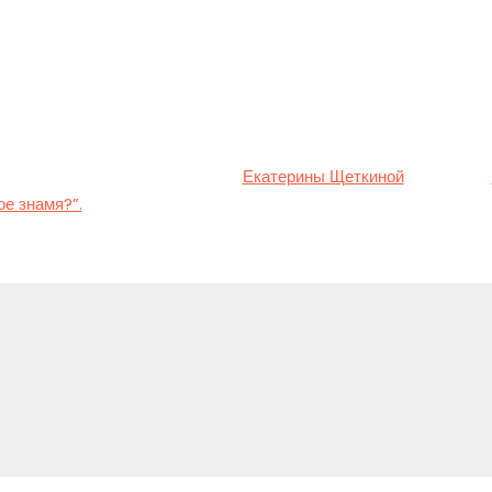
 Римский призвал Украину и РФ к переговорам “под белым флаг
заявили, что “переговоры никогда не являются капитуляцией”, 
едложенный его интервьюером, “чтобы указать им на прекращен
 посредством смелости переговоров”.
 Франциска читайте в материале
Екатерины Щеткиной
для ZN.UA
е знамя?”.
y
ed in
to post a comment.