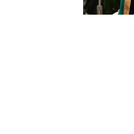
Папа Римский Франциск
“искать способы догово
“Остановите войну. Вы 
путем переговоров, всег
Папа Франциск призвал
“Что я могу сделать, та
Начните переговоры”, – 
[see_also ids=”59458