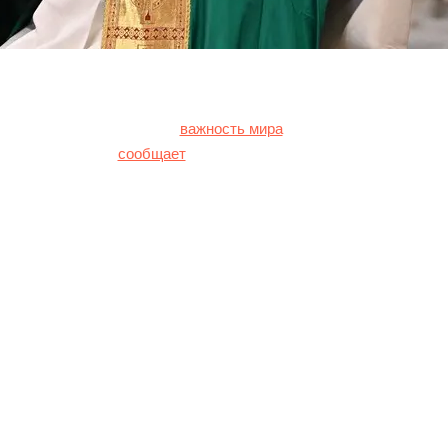
 в очередной раз отметил
важность мира
во всем мире и призв
риться”. Об этом
сообщает
CNS News.
должны найти способ вести переговоры о мире. Стремитесь к ми
да лучше, чем бесконечная война”, – подчеркнул понтифик.
 к прекращению огня между Израилем и ХАМАСом во многих сво
к это молиться. Я много молюсь о мире. А также предлагать: “По
добавил он.
6″]