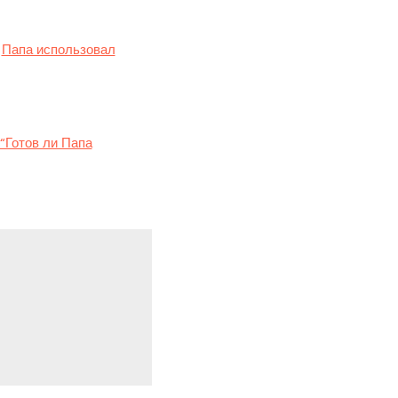
ом”. Впоследствии в
а
Папа использовал
ие военных действий,
“Готов ли Папа