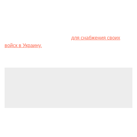
Накануне британское издание The Independent
сообщило, что Крымский мост больше не может быть
эффективной военной мишенью для ВСУ, поскольку
сейчас РФ не использует его
для снабжения своих
войск в Украину.
Leave a Reply
You must be
logged in
to post a comment.