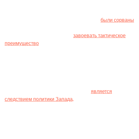
Напомним, 16 мая Генштаб ВСУ заявил, что планы
врага максимально вклинятся в глубину городской
застройки Волчанская и там закрепиться
были сорваны
Силами Обороны Украины. Также известно, что
российские войска пытаются
завоевать тактическое
преимущество
в районе Лукьянцев (другое
направление наступления россиян на Харьковщине).
Наступление россиян в этом направлении
продолжается с 10 мая. В американском Институте
изучения войны считают, что российское наступление
на Волчанск в значительной степени
является
следствием политики Запада,
согласно которой
украинские силы не могут использовать
предоставленные союзниками системы для ударов по
законным военным целям в России.