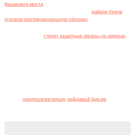
Крымского моста
для его защиты от атак украинскими
беспилотными морскими дронами, а в
районе Керчи
усилили противовоздушную оборону
.
Также оккупанты
строят защитные экраны на дорогах
полуострова, чтобы скрыть средства
противовоздушной обороны от местного населения.
[see_also ids=”597946″]
Накануне в поселке Черноморское в Крыму бойцы
Главного управления разведки уничтожили российское
судно –
предположительно, рейдовый буксир
.
Leave a Reply