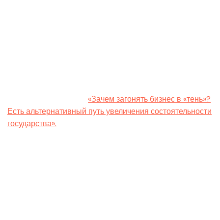
Поднятие налогов, анонсированное Минфином и
профильным комитетом Верховной Рады, приведет к
уменьшению поступлений в госбюджет. Об этом пишет
Андрей Длигач, председатель Рады Коалиции бизнес-
сообществ за модернизацию Украины, руководитель
проекта «Голос Гражданского общества», соучредитель
Центра экономического восстановления, председатель
Центра социальных изменений и поведенческой
экономики, в статье –
«Зачем загонять бизнес в «тень»?
Есть альтернативный путь увеличения состоятельности
государства».
Оптимизм власти
При лучшем и оптимистичном сценарии это
повышение налогов в следующем году может дать
увеличение поступлений в государственный бюджет на
уровне 150 млрд грн. Это если брать к тому