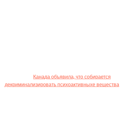
обеспокоены тем, как будут обучаться терапевты, и
призвали ввести строгие правила для защиты
пациентов.
Тем временем в FDA признают, что сейчас
формируется целая сфера лечения психических
проблем психоактивными веществами, и пытаются
“правильно” её обустроить.
В 2022 году
Канада объявила, что собирается
декриминализировать психоактивныхе вещества
MДMA, кокаин, метамфетамин и опиоиды в небольших
количествах.
Важно! Эта публикация основана на последних и
актуальных научных исследованиях в сфере
медицины и носит исключительно