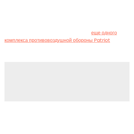
удары по российским целям, расположенным на
приграничной с Харьковской областью территории.
Также министр иностранных дел Германии Анналена
Бербок сообщила о передаче Украине
еще одного
комплекса противовоздушной обороны Patriot
.
Leave a Reply
You must be
logged in
to post a comment.
(C) 2022, PMC Copex FZ-LLC