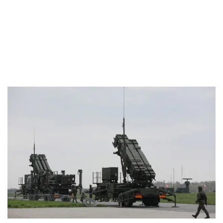
немецкими Patriot – генерал
Фрейдинг
by
2. June 2024