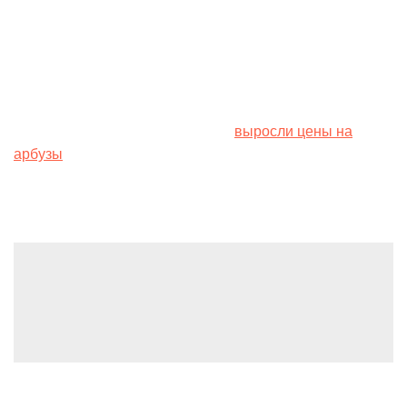
Многие игроки рынка добавили, что огурцы будут
дорожать и дальше при сохранении сегодняшних
темпов сбыта.
Ранее мы писали, что в Украине
выросли цены на
арбузы
. Это связано с высокой температурой и засухой
в Украине.
Leave a Reply
You must be
logged in
to post a comment.