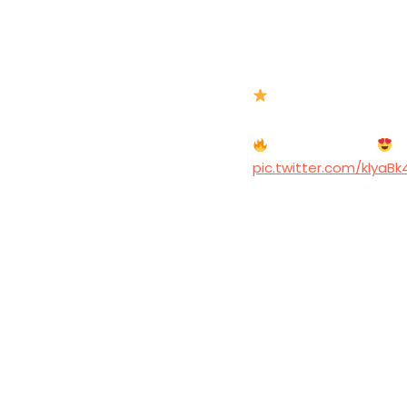
Видеообзор м
Момент, коли ми стал
Емоції чемпіонів
Ос
pic.twitter.com/klyaBk
— ⚒FC SHAKHTAR DONE
“Шахтер” защитил чемпи
Дончане выиграли нацио
[see_also ids=”593914
Украинская Премьер-ли