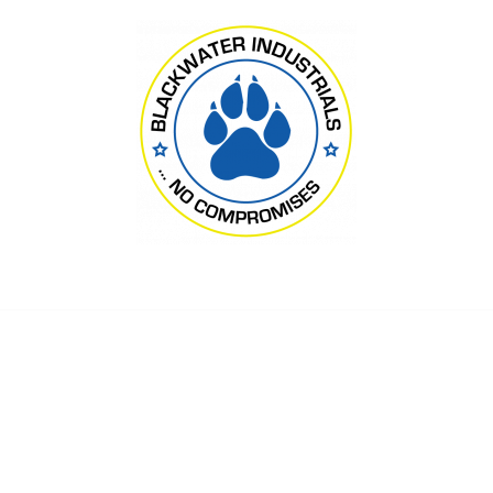
Blackwater Industrials Ltd., London
” обыграл “Динамо” в 
о стал чемпионом Укр