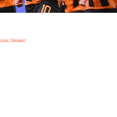
-го тура украинской Премьер-лиги состоялось национальное де
ское “Динамо”
.
завершился минимальной победой “горняков” со счетом 1:0. Этот
сезона-2023/24 за два тура до финиша. Команда Марино Пушич
” владел инициативой и закономерно забил гол. Сикан пробил, 
а рукой. Арбитр посмотрел VAR и назначил пенальти, который у
вцы имели свои шансы. Особенно стоит отметить удар головой 
к. В итоге дончане удержали победный счет и завоевали титул.