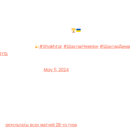
атча
и 15-разовими чемпіонами України
обливі відчуття
#Shakhtar
#ШахтарЧемпіон
#ШахтарДина
4YSL
TSK (@FCShakhtar)
May 11, 2024
онство прошлого сезона и впервые взял трофей с главным тр
нальный чемпионат в 15-й раз. Рекорд все еще принадлежит “Ди
″]
га:
результаты всех матчей 28-го тура
.