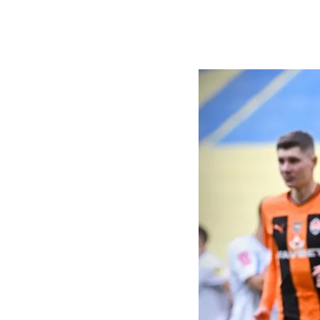
by
11. May 2024