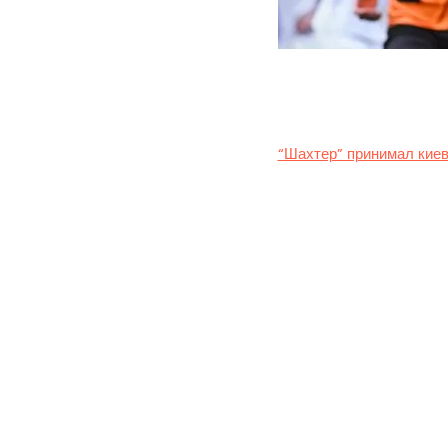
В центральном матче 28
“Шахтер” принимал киев
Матч на “Арене Львов” 
“Шахтеру” чемпионство 
таблице.
В первом тайме “Шахтер
заблокировал полет мяч
Судаков.
Во втором тайме динамо
прыжке парировал Ризны